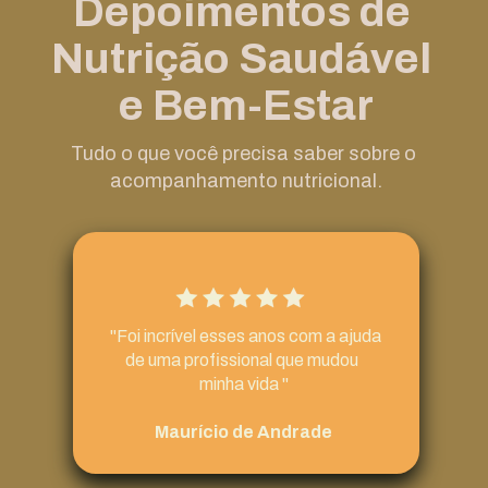
Depoimentos de 
pelo WhatsApp ou aplicativo para tirar 
dúvidas entre as consultas.
Nutrição Saudável 
e Bem-Estar
Tudo o que você precisa saber sobre o 
acompanhamento nutricional.
 "Foi incrível esses anos com a ajuda 
de uma profissional que mudou 
minha vida "
Maurício de Andrade